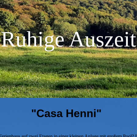
Ruhige Auszeit
"Casa Henni"
s Ferienhaus auf zwei Etagen in einer kleinen Anlage mit großem Pool?