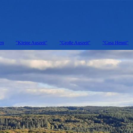
en
"Kleine Auszeit"
"Große Auszeit"
"Casa Henni"