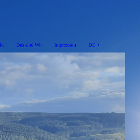
kt
Das sind Wir
Impressum
DE
NL
FR
EN