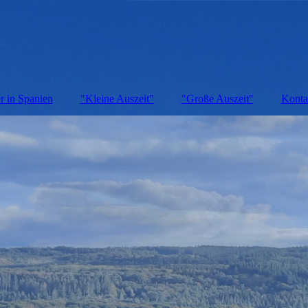
r in Spanien
"Kleine Auszeit"
"Große Auszeit"
Konta